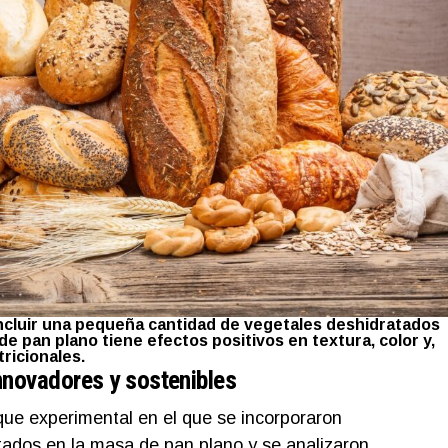
cluir una pequeña cantidad de vegetales deshidratados
de pan plano tiene efectos positivos en textura, color y,
ricionales.
innovadores y sostenibles
oque experimental en el que se incorporaron
tados en la masa de pan plano y se analizaron