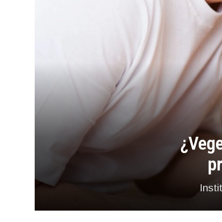
¿Vege
p
Inst