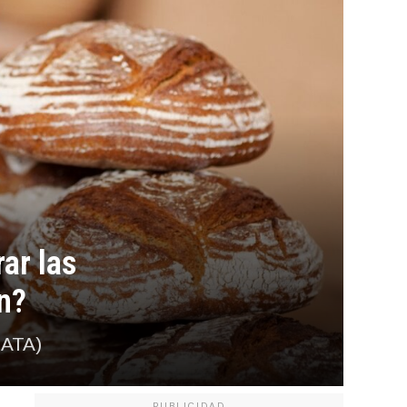
ar las
n?
IATA)
PUBLICIDAD